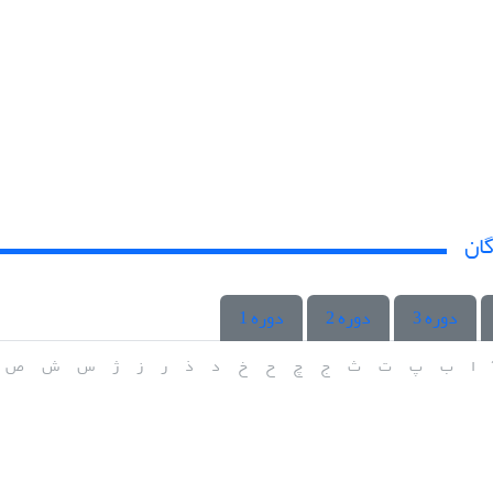
گان
دوره 3
دوره 2
دوره 1
ا
ب
پ
ت
ث
ج
چ
ح
خ
د
ذ
ر
ز
ژ
س
ش
ص