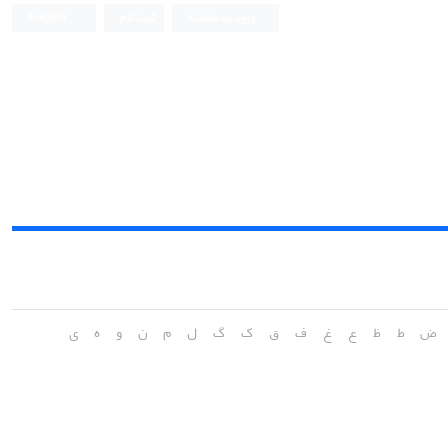
ورود به سامانه
ثبت نام
English
ض
ط
ظ
ع
غ
ف
ق
ک
گ
ل
م
ن
و
ه
ی