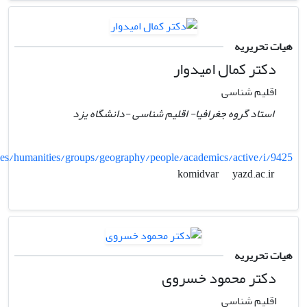
هیات تحریریه
دکتر کمال امیدوار
اقلیم شناسی
استاد گروه جغرافیا- اقلیم شناسی -دانشگاه یزد
lties/humanities/groups/geography/people/academics/active/i/9425
yazd.ac.ir
komidvar
هیات تحریریه
دکتر محمود خسروی
اقلیم شناسی