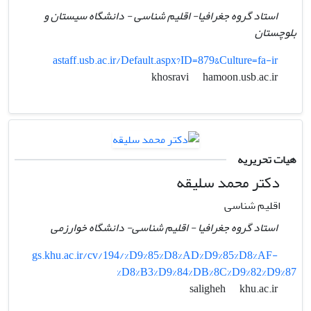
استاد گروه جغرافیا- اقلیم شناسی - دانشگاه سیستان و
بلوچستان
astaff.usb.ac.ir/Default.aspx?ID=879&Culture=fa-ir
hamoon.usb.ac.ir
khosravi
هیات تحریریه
دکتر محمد سلیقه
اقلیم شناسی
استاد گروه جغرافیا - اقلیم شناسی- دانشگاه خوارزمی
gs.khu.ac.ir/cv/194/%D9%85%D8%AD%D9%85%D8%AF-
%D8%B3%D9%84%DB%8C%D9%82%D9%87
khu.ac.ir
saligheh