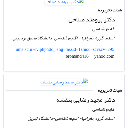
هیات تحریریه
دکتر برومند صلاحی
اقلیم شناسی
استاد گروه جغرافیا - اقلیم شناسی-دانشگاه محقق اردبیلی
uma.ac.ir/cv.php?slc_lang=fa&sid=1&mod=scv&cv=295
yahoo.com
bromand416
هیات تحریریه
دکتر مجید رضایی بنقشه
اقلیم شناسی
استاد گروه جغرافیا- اقلیم شناسی-دانشگاه تبریز