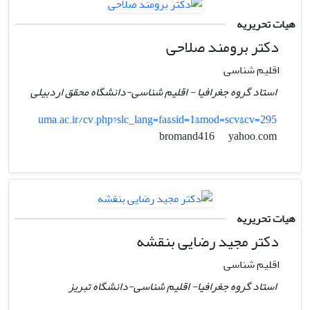
هیات تحریریه
دکتر برومند صلاحی
اقلیم شناسی
استاد گروه جغرافیا - اقلیم شناسی-دانشگاه محقق اردبیلی
uma.ac.ir/cv.php?slc_lang=fa&sid=1&mod=scv&cv=295
yahoo.com
bromand416
هیات تحریریه
دکتر مجید رضایی بنقشه
اقلیم شناسی
استاد گروه جغرافیا- اقلیم شناسی-دانشگاه تبریز