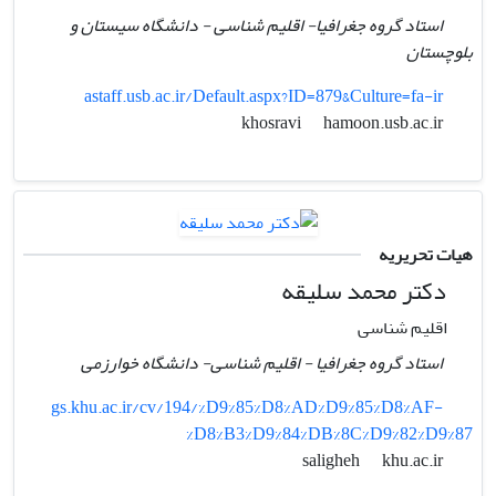
استاد گروه جغرافیا- اقلیم شناسی - دانشگاه سیستان و
بلوچستان
astaff.usb.ac.ir/Default.aspx?ID=879&Culture=fa-ir
hamoon.usb.ac.ir
khosravi
هیات تحریریه
دکتر محمد سلیقه
اقلیم شناسی
استاد گروه جغرافیا - اقلیم شناسی- دانشگاه خوارزمی
gs.khu.ac.ir/cv/194/%D9%85%D8%AD%D9%85%D8%AF-
%D8%B3%D9%84%DB%8C%D9%82%D9%87
khu.ac.ir
saligheh