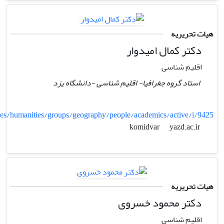
هیات تحریریه
دکتر کمال امیدوار
اقلیم شناسی
استاد گروه جغرافیا- اقلیم شناسی -دانشگاه یزد
lties/humanities/groups/geography/people/academics/active/i/9425
yazd.ac.ir
komidvar
هیات تحریریه
دکتر محمود خسروی
اقلیم شناسی