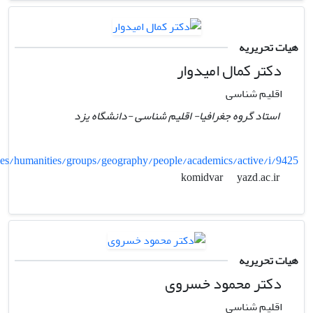
هیات تحریریه
دکتر کمال امیدوار
اقلیم شناسی
استاد گروه جغرافیا- اقلیم شناسی -دانشگاه یزد
lties/humanities/groups/geography/people/academics/active/i/9425
yazd.ac.ir
komidvar
هیات تحریریه
دکتر محمود خسروی
اقلیم شناسی