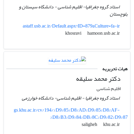
استاد گروه جغرافیا- اقلیم شناسی - دانشگاه سیستان و
بلوچستان
astaff.usb.ac.ir/Default.aspx?ID=879&Culture=fa-ir
hamoon.usb.ac.ir
khosravi
هیات تحریریه
دکتر محمد سلیقه
اقلیم شناسی
استاد گروه جغرافیا - اقلیم شناسی- دانشگاه خوارزمی
gs.khu.ac.ir/cv/194/%D9%85%D8%AD%D9%85%D8%AF-
%D8%B3%D9%84%DB%8C%D9%82%D9%87
khu.ac.ir
saligheh