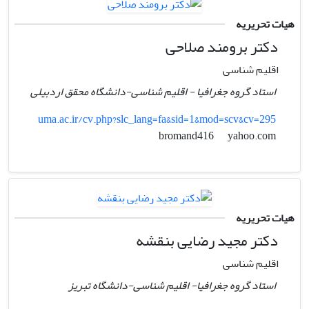
هیات تحریریه
دکتر برومند صلاحی
اقلیم شناسی
استاد گروه جغرافیا - اقلیم شناسی-دانشگاه محقق اردبیلی
uma.ac.ir/cv.php?slc_lang=fa&sid=1&mod=scv&cv=295
yahoo.com
bromand416
هیات تحریریه
دکتر مجید رضایی بنقشه
اقلیم شناسی
استاد گروه جغرافیا- اقلیم شناسی-دانشگاه تبریز