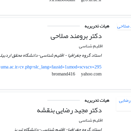
هیات تحریریه
دکتر برومند صلاحی
اقلیم شناسی
استاد گروه جغرافیا - اقلیم شناسی-دانشگاه محقق اردبیل
uma.ac.ir/cv.php?slc_lang=fa&sid=1&mod=scv&cv=295
yahoo.com
bromand416
هیات تحریریه
دکتر مجید رضایی بنقشه
اقلیم شناسی
استاد گروه جغرافیا- اقلیم شناسی-دانشگاه تبریز