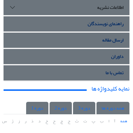
اطلاعات نشریه
راهنمای نویسندگان
ارسال مقاله
داوران
تماس با ما
نمایه کلیدواژه ها
همه دوره ها
دوره 3
دوره 2
دوره 1
همه
آ
ا
ب
پ
ت
ث
ج
چ
ح
خ
د
ذ
ر
ز
ژ
س