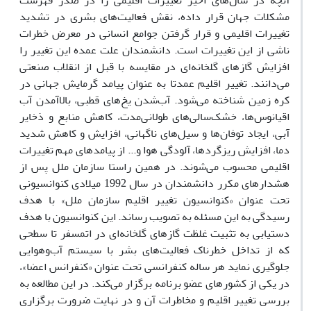
آنچه در سال‌های اخیر تغییرات اقلیمی را در صدر فهرست
مشکلات جهان قرار داده، نقش فعالیت‌های بشری در تشدید
تغییرات اقلیمی و قرار گرفتن جوامع انسانی در معرض خطرات
ناشی از این تغییرات است. دانشمندان علت عمده این تغییر را
افزایش گازهای گلخانه‌ای در مقایسه با قبل از انقلاب صنعتی
می‌دانند. تغییر اقلیم عمدتا به عنوان پیامد گرمایش جهانی در
کره زمین شناخته می‌شود. آب‌شدن یخ‌های قطبی، بالاآمدن آب
اقیانوس‌ها، خشک‌سالی‌های طولانی‌مدت، کاهش منابع و ذخایر
آبی، ایجاد توفان‌ها و سیل‌های ناگهانی، افزایش‌ و کاهش‌ شدید
دما، افزایش ریزگردها، آلودگی هوا و... از پیامدهای مهم تغییرات
اقلیمی محسوب می‌شوند. در همین راستا سازمان ملل پس از
هشدارهای مکرر دانشمندان در سال 1992 میلادی کنوانسیونی
تحت عنوان «کنوانسیون تغییر اقلیم سازمان ملل» با هدف
رسیدگی به این مسئله به تصویب رساند. این کنوانسیون با هدف
دستیابی به تثبیت غلظت گازهای گلخانه‌ای در اتمسفر تا سطحی
که از تداخل خطرناک فعالیت‌های بشر با سیستم آب‌و‌هوایی
جلوگیری نماید هر ساله کنفرانسی تحت عنوان «کنفرانس اعضا»،
در یکی از کشورهای عضو برنامه برگزار می‌کند. در این مطالعه به
بررسی تغییر اقلیم و مخاطرات آن و در نهایت ضرورت برگزاری