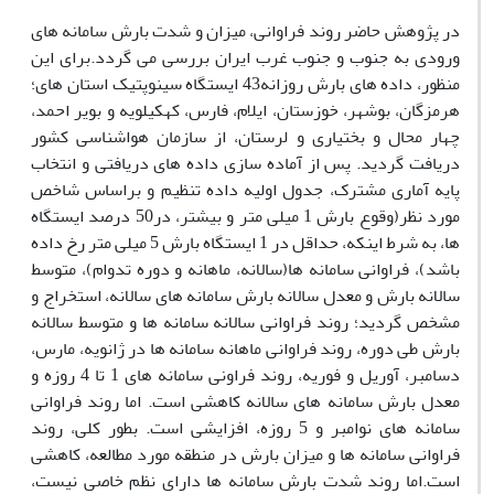
در پژوهش حاضر روند فراوانی، میزان و شدت بارش سامانه های
ورودی به جنوب و جنوب غرب ایران بررسی می گردد.برای این
منظور، داده های بارش روزانه43 ایستگاه سینوپتیک استان های؛
هرمزگان، بوشهر، خوزستان، ایلام، فارس، کهکیلویه و بویر احمد،
چهار محال و بختیاری و لرستان، از سازمان هواشناسی کشور
دریافت گردید. پس از آماده سازی داده های دریافتی و انتخاب
پایه آماری مشترک، جدول اولیه داده تنظیم و براساس شاخص
مورد نظر(وقوع بارش 1 میلی متر و بیشتر، در50 درصد ایستگاه
ها، به شرط اینکه، حداقل در 1 ایستگاه بارش 5 میلی متر رخ داده
باشد)، فراوانی سامانه ها(سالانه، ماهانه و دوره تدوام)، متوسط
سالانه بارش و معدل سالانه بارش سامانه های سالانه، استخراج و
مشخص گردید؛ روند فراوانی سالانه سامانه ها و متوسط سالانه
بارش طی دوره، روند فراوانی ماهانه سامانه ها در ژانویه، مارس،
دسامبر، آوریل و فوریه، روند فراونی سامانه های 1 تا 4 روزه و
معدل بارش سامانه های سالانه کاهشی است. اما روند فراوانی
سامانه های نوامبر و 5 روزه، افزایشی است. بطور کلی، روند
فراوانی سامانه ها و میزان بارش در منطقه مورد مطالعه، کاهشی
است.اما روند شدت بارش سامانه ها دارای نظم خاصی نیست،