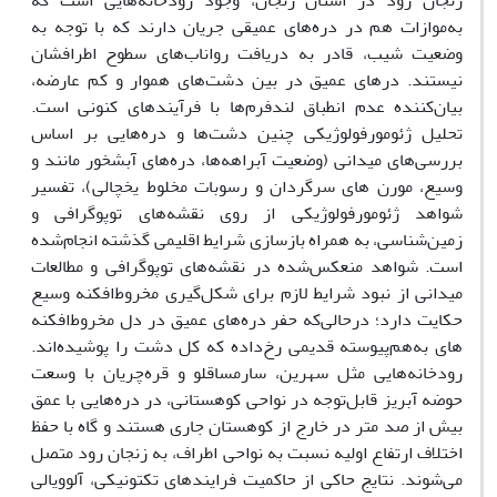
زنجان رود در استان زنجان، وجود رودخانه‌هایی است که
به‌موازات هم در دره‌های عمیقی جریان دارند که با توجه به
وضعیت شیب، قادر به دریافت رواناب‌های سطوح اطرافشان
نیستند. درهای عمیق در بین دشت‌های هموار و کم عارضه،
بیان‌کننده عدم انطباق لندفرم‌ها با فرآیندهای کنونی است.
تحلیل ژئومورفولوژیکی چنین دشت‌ها و دره‌هایی بر اساس
بررسی‌های میدانی (وضعیت آبراهه‌ها، دره‌های آبشخور مانند و
وسیع، مورن های سرگردان و رسوبات مخلوط یخچالی)، تفسیر
شواهد ژئومورفولوژیکی از روی نقشه‌های توپوگرافی و
زمین‌شناسی، به همراه بازسازی شرایط اقلیمی گذشته انجام‌شده
است. شواهد منعکس‌شده در نقشه‌های توپوگرافی و مطالعات
میدانی از نبود شرایط لازم برای شکل‌گیری مخروط‌افکنه وسیع
حکایت دارد؛ درحالی‌که حفر دره‌های عمیق در دل مخروط‌افکنه
های به‌هم‌پیوسته قدیمی رخ‌داده که کل دشت را پوشیده‌اند.
رودخانه‌هایی مثل سهرین، سارمساقلو و قره‌چریان با وسعت
حوضه آبریز قابل‌توجه در نواحی کوهستانی، در دره‌هایی با عمق
بیش از صد متر در خارج از کوهستان جاری هستند و گاه با حفظ
اختلاف ارتفاع اولیه نسبت به نواحی اطراف، به زنجان رود متصل
می‌شوند. نتایج حاکی از حاکمیت فرایندهای تکتونیکی، آلوویالی