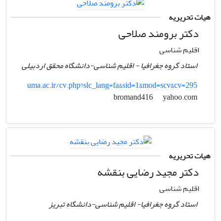
هیات تحریریه
دکتر برومند صلاحی
اقلیم شناسی
استاد گروه جغرافیا - اقلیم شناسی-دانشگاه محقق اردبیلی
uma.ac.ir/cv.php?slc_lang=fa&sid=1&mod=scv&cv=295
yahoo.com
bromand416
هیات تحریریه
دکتر مجید رضایی بنقشه
اقلیم شناسی
استاد گروه جغرافیا- اقلیم شناسی-دانشگاه تبریز