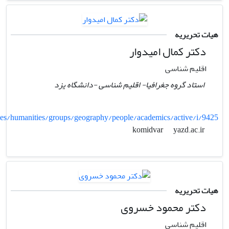
هیات تحریریه
دکتر کمال امیدوار
اقلیم شناسی
استاد گروه جغرافیا- اقلیم شناسی -دانشگاه یزد
lties/humanities/groups/geography/people/academics/active/i/9425
yazd.ac.ir
komidvar
هیات تحریریه
دکتر محمود خسروی
اقلیم شناسی