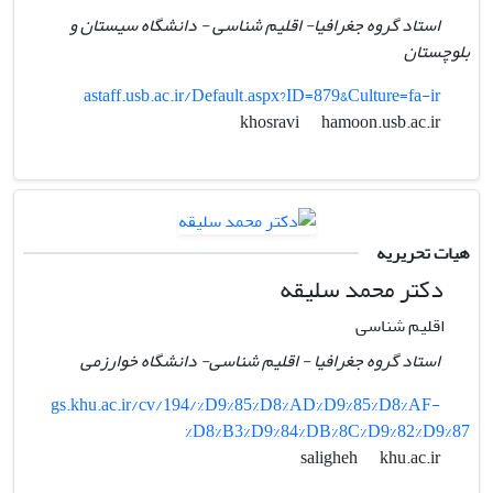
استاد گروه جغرافیا- اقلیم شناسی - دانشگاه سیستان و
بلوچستان
astaff.usb.ac.ir/Default.aspx?ID=879&Culture=fa-ir
hamoon.usb.ac.ir
khosravi
هیات تحریریه
دکتر محمد سلیقه
اقلیم شناسی
استاد گروه جغرافیا - اقلیم شناسی- دانشگاه خوارزمی
gs.khu.ac.ir/cv/194/%D9%85%D8%AD%D9%85%D8%AF-
%D8%B3%D9%84%DB%8C%D9%82%D9%87
khu.ac.ir
saligheh