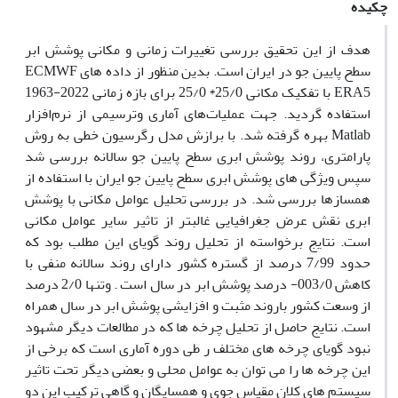
چکیده
هدف از این تحقیق بررسی تغییرات زمانی و مکانی پوشش ابر
سطح پایین جو در ایران است. بدین منظور از داده های ECMWF
ERA5 با تفکیک مکانی 25/0* 25/0 برای بازه زمانی 2022-1963
استفاده گردید. جهت عملیات‌های آماری وترسیمی از نرم‌افزار
Matlab بهره گرفته شد. با برازش مدل رگرسیون خطی به روش
پارامتری، روند پوشش ابری سطح پایین جو سالانه بررسی شد
سپس ویژگی های پوشش ابری سطح پایین جو ایران با استفاده از
همسازها بررسی شد. در بررسی تحلیل عوامل مکانی با پوشش
ابری نقش عرض جغرافیایی غالبتر از تاثیر سایر عوامل مکانی
است. نتایج برخواسته از تحلیل روند گویای این مطلب بود که
حدود 7/99 درصد از گستره کشور دارای روند سالانه منفی با
کاهش 003/0- درصد پوشش ابر در سال است . وتنها 2/0 درصد
از وسعت کشور باروند مثبت و افزایشی پوشش ابر در سال همراه
است. نتایج حاصل از تحلیل چرخه ها که در مطالعات دیگر مشهود
نبود گویای چرخه های مختلف ر طی دوره آماری است که برخی از
این چرخه ها را می توان به عوامل محلی و بعضی دیگر تحت تاثیر
سیستم های کلان مقیاس جوی و همسایگان و گاهی ترکیب این دو