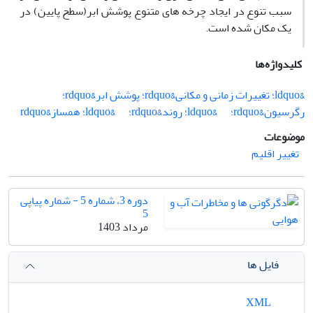
سبب تنوع در ایجاد چرخه های متنوع پوشش ابر(سطح پایین) در
یک مکان شده است.
کلیدواژه‌ها
&ldquo؛ تغییرات زمانی و مکانی&rdquo؛ پوشش ابر&rdquo؛
رگرسیون&rdquo؛
&ldquo؛ روند&rdquo؛
&ldquo؛ همساز&rdquo
موضوعات
تغییر اقلیم
دوره 3، شماره 5 - شماره پیاپی
5
مرداد 1403
فایل ها
XML