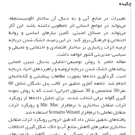
چکیده
تغییرات در منابع آبی و به دنبال آن ساختار اکوسیستم‌ها،
می‌تواند در جوامع انسانی اثر نامطلوبی داشته باشد. این آثار
می‌تواند در مسائل امنیتی، تأمین نیازهای اساسی و روابط
اجتماعی و فرهنگی بروز کند. در این زمینه، خشک شدن دریاچه
ارمیه اثرات زیانباری بر ساختار اقتصادی و اجتماعی و محیطی و
سیاسی-مدیریتی کشور خواهد داشت.
مقاله حاضر با روش توصیفی-تحلیلی بدنبال تبیین فضایی
پیامدهای خشک شدن دریاچه ارومیه و راهبردهای احیاء دریاچه
است. گردآوری داده‌ها بصورت مطالعات پیمایشی و کتابخانه‌ای
انجام شد. جامعه آماری تحقیق در قالب پنل نخبگان شامل 60
نفر(30 متخصص و 30 مسئول اجرایی) است، که با روش نمونه
گیری گلوله برفی انتخاب شدند. برای تحلیل داده‌ها از رویکرد
اثرات متقابل ساختاری با نرم‌افزار Mic Mac و رویکرد اثرات
متقابل تعاملی با نرم‌افزار Scenario Wizard استفاده شد.
یافته‌های تحقیق نشان داد که طبق خروجی رویکرد اثرات متقابل
ساختاری متغیرهای کاهش منابع آب و خاک، شکل گیری اختلافات
قومی، رکود قیمت مسکن و زمین، کاهش فرصت‌های