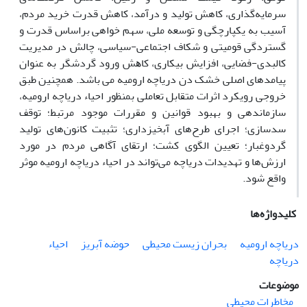
سرمایه‌گذاری، کاهش تولید و درآمد، کاهش قدرت خرید مردم،
آﺳﯿﺐ ﺑﻪ ﯾﮑﭙﺎرﭼﮕﯽ و ﺗﻮﺳﻌﻪ ﻣﻠﯽ، سهم خواهی براساس قدرت و
گستردگی قومیتی و شکاف اجتماعی-سیاسی، چالش در ﻣﺪﯾﺮﯾﺖ
کالبدی-ﻓﻀﺎیی، اﻓﺰاﯾﺶ ﺑﯿﮑﺎری، ﮐﺎﻫﺶ ورود ﮔﺮدﺷﮕﺮ به عنوان
پیامدهای اصلی خشک دن دریاچه ارومیه می باشد. همچنین طبق
خروجی رویکرد اثرات متقابل تعاملی بمنظور احیاء دریاچه ارومیه،
سازماندهی و بهبود قوانین و مقررات موجود مرتبط؛ توقف
سدسازی؛ اجرای طرح‌های آبخیزداری؛ تثبیت کانون‌های تولید
گردوغبار؛ تعیین الگوی کشت؛ ارتقای آگاهی مردم در مورد
ارزش‌ها و تهدیدات دریاچه می‌تواند در احیاء دریاچه ارومیه موثر
واقع شود.
کلیدواژه‌ها
دریاچه ارومیه
بحران زیست محیطی
حوضه آبریز
احیاء
دریاچه
موضوعات
مخاطرات محیطی